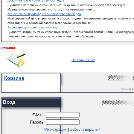
Дизайн китайских электровелосипедов
Давайте поговорим о том, чего нет - о дизайне китайских электровелосипедов.
Мотоциклисты уже прошли этот этап, и на отечественном ...
Кто основной производитель электровелосипедов
Наш сервисный центр принимает в ремонт модели электровелосипедов практически в
стан мира. Но основной поток и в продажах, и в ремонте ...
Велофары для электровелосипеда
Давайте затронем тему серьезную тему с несерьезными пояснениями, на которую п
покупке электровелосипеда практически никто не обращает ...
Отзывы
Оставить отзыв!
Корзина
Корзина п
Вход
E-Mail:
Пароль:
Регистрация
|
Забыли пароль?