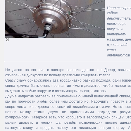
Цена товара 
сайте
действитель
только при
покупке в
интернет-
магазине, це
в розничной
сети
отличаются!
Не давно на встрече с электро велосипедистов в г Днепр, завяза
оживленная дискуссия по поводу, правильно спицевать колеса.
Сразу скажу обнаружилось два координатно разных подхода, одни гово
спица должна быть очень прочная до 4мм в диаметре, чтобы колесо м
выдержать любые нагрузки и очень мощные электромоторы.
Другие напротив ратовали за применение обычной велосипедной спицы,
как по прочности якобы более чем достаточно. Рассудить правоту в 
споре могла лишь дорога со всеми её колдобинами и ямами. Но вот во
нет-ли между этими двумя не применимыми подходами разумн
компромисса? Наверное есть. Что хорошего в велосипедной спице? Эт
малый диаметр и мелкий шаг резьбы позволяющий вполне адеква
натянуть спицу и предать колесу его желаемую ровную форму. А