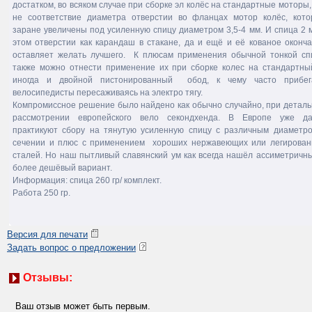
достатком, во всяком случае при сборке эл колёс на стандартные моторы,
не соответствие диаметра отверстии во фланцах мотор колёс, кот
заране увеличены под усиленную спицу диаметром 3,5-4 мм. И спица 2 
этом отверстии как карандаш в стакане, да и ещё и её кованое оконч
оставляет желать лучшего. К плюсам применения обычной тонкой с
также можно отнести применение их при сборке колес на стандартны
иногда и двойной пистонированный обод, к чему часто прибег
велосипедисты пересаживаясь на электро тягу.
Компромиссное решение было найдено как обычно случайно, при детал
рассмотрении европейского вело секондхенда. В Европе уже да
практикуют сбору на тянутую усиленную спицу с различным диаметр
сечении и плюс с применением хороших нержавеющих или легирова
сталей. Но наш пытливый славянский ум как всегда нашёл ассиметричн
более дешёвый вариант.
Информация: спица 260 гр/ комплект.
Работа 250 гр.
Версия для печати
Задать вопрос о предложении
Отзывы:
Ваш отзыв может быть первым.