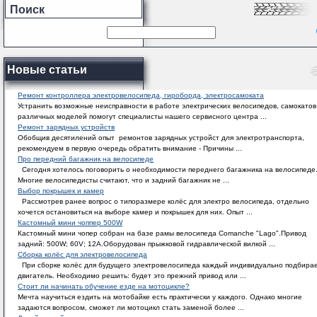
Поиск
Новые статьи
Ремонт контроллера электровелосипеда, гироборда, электросамоката
Устранить возможные неисправности в работе электрических велосипедов, самокатов
различных моделей помогут специалисты нашего сервисного центра ...
Ремонт зарядных устройств
Обобщив десятилений опыт ремонтов зарядных устройст для электротранспорта,
рекомендуем в первую очередь обратить внимание - Причины ...
Про передний багажник на велосипеде
Сегодня хотелось поговорить о необходимости переднего багажника на велосипеде
Многие велосипедисты считают, что и задний багажник не ...
Выбор покрышек и камер
Рассмотрев ранее вопрос о типоразмере колёс для электро велосипеда, отдельно
хочется остановиться на выборе камер и покрышек для них. Опыт ...
Кастомный мини чоппер 500W
Кастомный мини чопер собран на базе рамы велосипеда Comanche "Lago".Привод
задний: 500W; 60V; 12A.Оборудован прыжковой гидравлической вилкой ...
Сборка колёс для электровелосипеда
При сборке колёс для будущего электровелосипеда каждый индивидуально подбира
двигатель. Необходимо решить: будет это прежний привод или ...
Стоит ли начинать обучение езде на мотоцикле?
Мечта научиться ездить на мотобайке есть практически у каждого. Однако многие
задаются вопросом, сможет ли мотоцикл стать заменой более ...