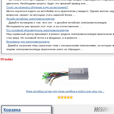
двигатель. Необходимо решить: будет это прежний привод или ...
Стоит ли начинать обучение езде на мотоцикле?
Мечта научиться ездить на мотобайке есть практически у каждого. Однако многие за
вопросом, сможет ли мотоцикл стать заменой более ...
Дизайн китайских электровелосипедов
Давайте поговорим о том, чего нет - о дизайне китайских электровелосипедов.
Мотоциклисты уже прошли этот этап, и на отечественном ...
Кто основной производитель электровелосипедов
Наш сервисный центр принимает в ремонт модели электровелосипедов практически в
стан мира. Но основной поток и в продажах, и в ремонте ...
Велофары для электровелосипеда
Давайте затронем тему серьезную тему с несерьезными пояснениями, на которую п
покупке электровелосипеда практически никто не обращает ...
Отзывы
Дуже потрібна штука для улітки надійна в роботі але ціна тро ..
Корзина