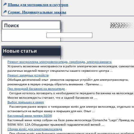
Шины для мотоциклов и скутеров
Сервис. Индивидуальные заказы
Поиск
Новые статьи
Ремонт контроллера электровелосипеда, гироборда, электросамоката
Устранить возможные неисправности в работе электрических велосипедов, самокатов
различных моделей помогут специалисты нашего сервисного центра ...
Ремонт зарядных устройств
Обобщив десятилений опыт ремонтов зарядных устройст для электротранспорта,
рекомендуем в первую очередь обратить внимание - Причины ...
Про передний багажник на велосипеде
Сегодня хотелось поговорить о необходимости переднего багажника на велосипеде
Многие велосипедисты считают, что и задний багажник не ...
Выбор покрышек и камер
Рассмотрев ранее вопрос о типоразмере колёс для электро велосипеда, отдельно х
остановиться на выборе камер и покрышек для них. Опыт ...
Кастомный мини чоппер 500W
Кастомный мини чопер собран на базе рамы велосипеда Comanche "Lago".Привод за
500W; 60V; 12A.Оборудован прыжковой гидравлической вилкой ...
Сборка колёс для электровелосипеда
При сборке колёс для будущего электровелосипеда каждый индивидуально подбира