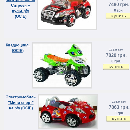
7480 грн.
Ситроен +
0 грн.
пульт р/у
(OCIE)
Квадроцикл.
184,0 арт.
(OCIE)
7820 грн.
0 грн.
Электромобиль
185,0 арт.
"Мини-спорт"
7863 грн.
на р/у (OCIE)
0 грн.