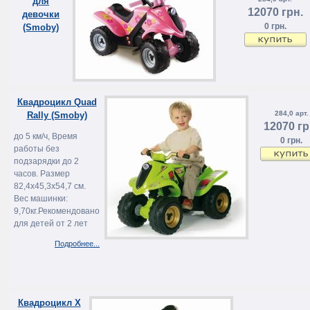
для
12070 грн.
девочки
0 грн.
(Smoby)
Квадроцикл Quad
284,0 арт.
Rally (Smoby)
12070 гр
до 5 км/ч, Время
0 грн.
работы без
подзарядки до 2
часов. Размер
82,4х45,3х54,7 см.
Вес машинки:
9,70кг.Рекомендовано
для детей от 2 лет
Подробнее...
Квадроцикл X