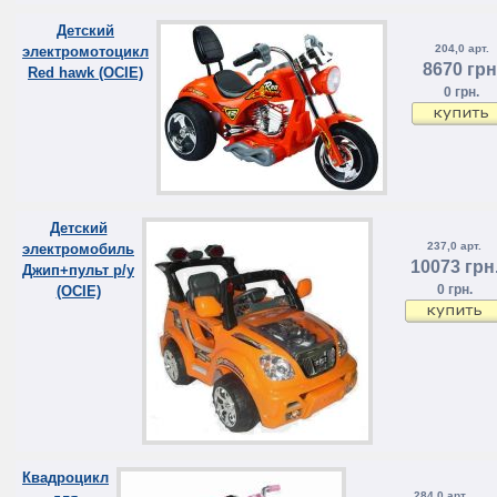
Детский
204,0 арт.
электромотоцикл
8670 грн
Red hawk (OCIE)
0 грн.
Детский
237,0 арт.
электромобиль
10073 грн
Джип+пульт р/у
0 грн.
(OCIE)
Квадроцикл
284,0 арт.