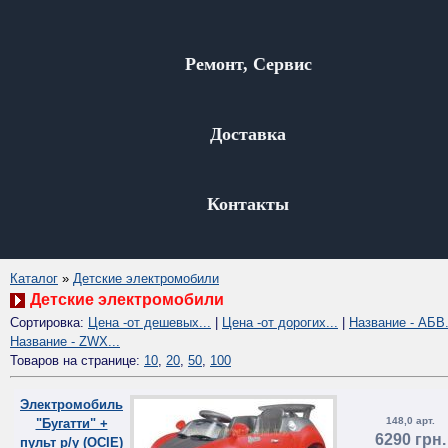
Ремонт, Сервис
Доставка
Контакты
Каталог
»
Детские электромобили
Детские электромобили
Сортировка:
Цена -от дешевых...
|
Цена -от дорогих...
|
Название - АБВ.
Название - ZWX...
Товаров на странице:
10
,
20
,
50
,
100
Электромобиль
148,0 арт.
"Бугатти" +
6290 грн.
пульт р/у (OCIE)