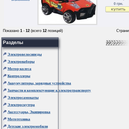
0 грн.
Показано
1
-
12
(всего
12
позиций)
Стран
Разделы
Электровелосипеды
Электронаборы
Мотор-колеса
Контроллеры
Аккумуляторы, зарядные устройства
Запчасти и комплектующие к электротранспорту
Электросамокаты
Электроскутера
Аксессуары, Экипировка
Мототехника
Детские электромобили