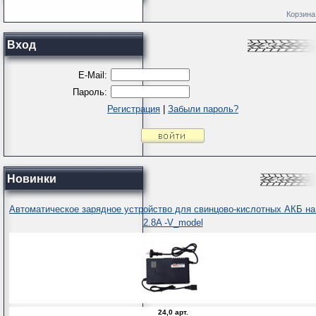
Корзина
Вход
E-Mail:
Пароль:
Регистрация
|
Забыли пароль?
Новинки
Автоматическое зарядное устройство для свинцово-кислотных АКБ на
2.8A -V_model
24,0 арт.