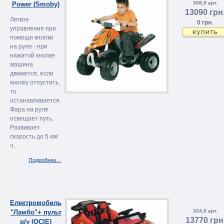
308,0 арт.
Power (Smoby)
13090 грн
Легкое
0 грн.
управление при
помощи кнопки
на руле - при
нажатой кнопке
машина
движется, если
кнопку отпустить,
то
останавливается.
Фара на руле
освещает путь.
Развивает
скорость до 5 км/
ч...
Подробнее...
Електромобиль
324,0 арт.
"Ламбо"+ пульт
13770 грн
р/у (OCIE)