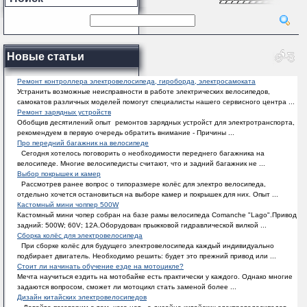
Новые статьи
Ремонт контроллера электровелосипеда, гироборда, электросамоката
Устранить возможные неисправности в работе электрических велосипедов,
самокатов различных моделей помогут специалисты нашего сервисного центра ...
Ремонт зарядных устройств
Обобщив десятилений опыт ремонтов зарядных устройст для электротранспорта,
рекомендуем в первую очередь обратить внимание - Причины ...
Про передний багажник на велосипеде
Сегодня хотелось поговорить о необходимости переднего багажника на
велосипеде. Многие велосипедисты считают, что и задний багажник не ...
Выбор покрышек и камер
Рассмотрев ранее вопрос о типоразмере колёс для электро велосипеда,
отдельно хочется остановиться на выборе камер и покрышек для них. Опыт ...
Кастомный мини чоппер 500W
Кастомный мини чопер собран на базе рамы велосипеда Comanche "Lago".Привод
задний: 500W; 60V; 12A.Оборудован прыжковой гидравлической вилкой ...
Сборка колёс для электровелосипеда
При сборке колёс для будущего электровелосипеда каждый индивидуально
подбирает двигатель. Необходимо решить: будет это прежний привод или ...
Стоит ли начинать обучение езде на мотоцикле?
Мечта научиться ездить на мотобайке есть практически у каждого. Однако многие
задаются вопросом, сможет ли мотоцикл стать заменой более ...
Дизайн китайских электровелосипедов