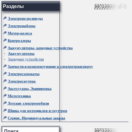
Разделы
Электровелосипеды
Электронаборы
Мотор-колеса
Контроллеры
Аккумуляторы, зарядные устройства
-
Аккумуляторы
-
Зарядные устройства
Запчасти и комплектующие к электротранспорту
Электросамокаты
Электроскутера
Аксессуары, Экипировка
Мототехника
Детские электромобили
Шины для мотоциклов и скутеров
Сервис. Индивидуальные заказы
Поиск